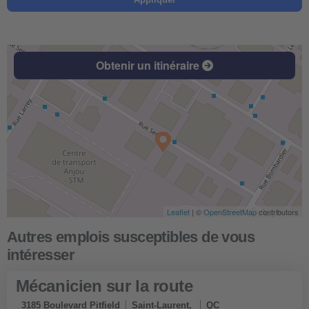
Obtenir un itinéraire
Leaflet
| ©
OpenStreetMap
contributors
Mécanicien sur la route
3185 Boulevard Pitfield
Saint-Laurent,
QC